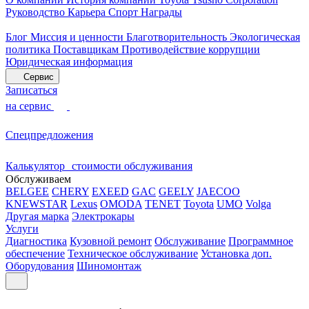
Руководство
Карьера
Спорт
Награды
Блог
Миссия и ценности
Благотворительность
Экологическая
политика
Поставщикам
Противодействие коррупции
Юридическая информация
Сервис
Записаться
на сервис
Спецпредложения
Калькулятор стоимости обслуживания
Обслуживаем
BELGEE
CHERY
EXEED
GAC
GEELY
JAECOO
KNEWSTAR
Lexus
OMODA
TENET
Toyota
UMO
Volga
Другая марка
Электрокары
Услуги
Диагностика
Кузовной ремонт
Обслуживание
Программное
обеспечение
Техническое обслуживание
Установка доп.
Оборудования
Шиномонтаж