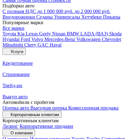
Самая точная оценка стоимости
Подборки авто
С полным НДС
до 1 000 000 руб.
до 2 000 000 руб.
Внедорожники
Седаны
Универсалы
Хетчбеки
Пикапы
Популярные марки
Все марки
Toyota
Kia
Lexus
Geely
Nissan
BMW
LADA (ВАЗ)
Skoda
Hyundai
Ford
Volvo
Mercedes-Benz
Volkswagen
Chevrolet
Mitsubishi
Chery
GAC
Haval
Услуги
Кредитование
Страхование
Трейд-ин
Выкуп авто
Автомобили с пробегом
Оценка авто
Выездная оценка
Комиссионная продажа
Корпоративным клиентам
Корпоративным клиентам
Лизинг
Корпоративные продажи
О компании
О компании
История компании
Toyota Tsusho Corporation