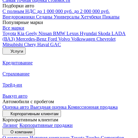
Самая точная оценка стоимости
Подборки авто
С полным НДС
до 1 000 000 руб.
до 2 000 000 руб.
Внедорожники
Седаны
Универсалы
Хетчбеки
Пикапы
Популярные марки
Все марки
Toyota
Kia
Geely
Nissan
BMW
Lexus
Hyundai
Skoda
LADA
(ВАЗ)
Mercedes-Benz
Ford
Volvo
Volkswagen
Chevrolet
Mitsubishi
Chery
Haval
GAC
Услуги
Кредитование
Страхование
Трейд-ин
Выкуп авто
Автомобили с пробегом
Оценка авто
Выездная оценка
Комиссионная продажа
Корпоративным клиентам
Корпоративным клиентам
Лизинг
Корпоративные продажи
О компании
О компании
История компании
Toyota Tsusho Corporation