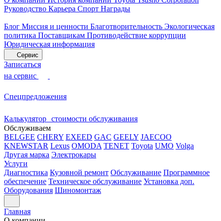
Руководство
Карьера
Спорт
Награды
Блог
Миссия и ценности
Благотворительность
Экологическая
политика
Поставщикам
Противодействие коррупции
Юридическая информация
Сервис
Записаться
на сервис
Спецпредложения
Калькулятор стоимости обслуживания
Обслуживаем
BELGEE
CHERY
EXEED
GAC
GEELY
JAECOO
KNEWSTAR
Lexus
OMODA
TENET
Toyota
UMO
Volga
Другая марка
Электрокары
Услуги
Диагностика
Кузовной ремонт
Обслуживание
Программное
обеспечение
Техническое обслуживание
Установка доп.
Оборудования
Шиномонтаж
Главная
О компании