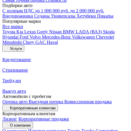
Самая точная оценка стоимости
Подборки авто
С полным НДС
до 1 000 000 руб.
до 2 000 000 руб.
Внедорожники
Седаны
Универсалы
Хетчбеки
Пикапы
Популярные марки
Все марки
Toyota
Kia
Lexus
Geely
Nissan
BMW
LADA (ВАЗ)
Skoda
Hyundai
Ford
Volvo
Mercedes-Benz
Volkswagen
Chevrolet
Mitsubishi
Chery
GAC
Haval
Услуги
Кредитование
Страхование
Трейд-ин
Выкуп авто
Автомобили с пробегом
Оценка авто
Выездная оценка
Комиссионная продажа
Корпоративным клиентам
Корпоративным клиентам
Лизинг
Корпоративные продажи
О компании
О компании
История компании
Toyota Tsusho Corporation