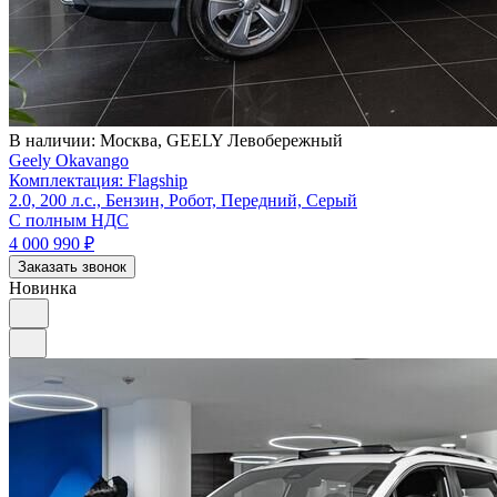
В наличии:
Москва, GEELY Левобережный
Geely Okavango
Комплектация: Flagship
2.0, 200 л.с., Бензин, Робот, Передний, Серый
С полным НДС
4 000 990
₽
Заказать звонок
Новинка