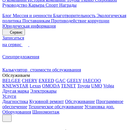
Руководство
Карьера
Спорт
Награды
Блог
Миссия и ценности
Благотворительность
Экологическая
политика
Поставщикам
Противодействие коррупции
Юридическая информация
Сервис
Записаться
на сервис
Спецпредложения
Калькулятор стоимости обслуживания
Обслуживаем
BELGEE
CHERY
EXEED
GAC
GEELY
JAECOO
KNEWSTAR
Lexus
OMODA
TENET
Toyota
UMO
Volga
Другая марка
Электрокары
Услуги
Диагностика
Кузовной ремонт
Обслуживание
Программное
обеспечение
Техническое обслуживание
Установка доп.
Оборудования
Шиномонтаж